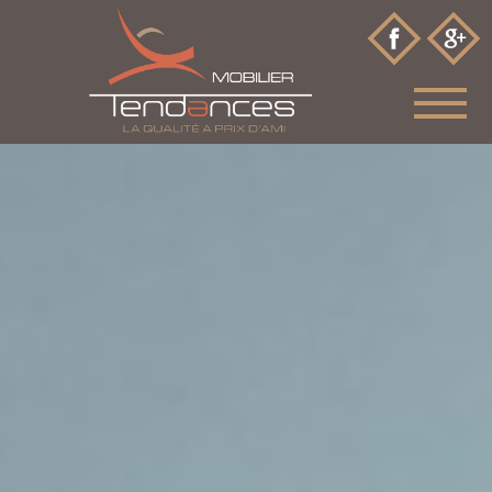
Accueil
Historique
Meubles
Salons
Literies
Relax
Rangements
Décorations
Promotions