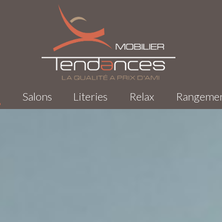
s
Salons
Literies
Relax
Rangeme