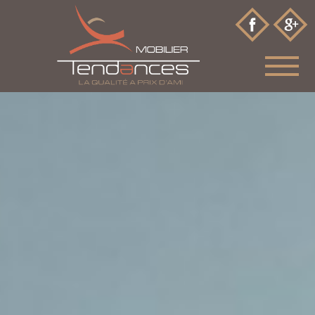
Accueil
Historique
Meubles
Salons
Literies
Relax
Rangements
Décorations
Promotions