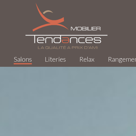
s
Salons
Literies
Relax
Rangeme