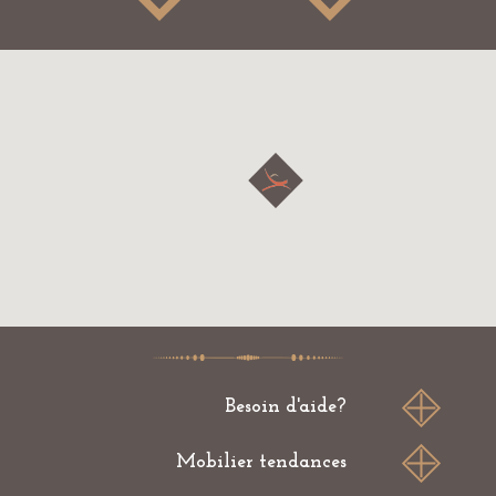
Besoin d'aide?
Conditions générales
Infos légales
Mobilier tendances
FAQ
Qui sommes-nous?